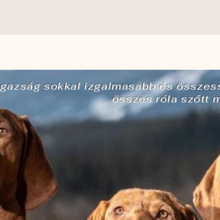
ó igazság sokkal izgalmasabb és össze
összes róla szőtt m