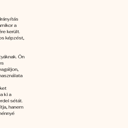
irányítás
amikor a
re került.
os képzést,
tyáknak. Ön
es
eagáljon,
használata
ket
a ki a
rdei sétát.
ítja, hanem
lménnyé