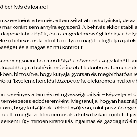
ő behívás és kontrol
 szeretnénk a természetben sétáltatni a kutyánkat, de az 
a már koránt sem annyira egyszerű. A behívás akkor stabil 
 kapcsolata kiépült, és az engedelmességi tréning a helyé
Mező behívás és kontrol tanfolyam magába foglalja a játék
séget és a magas szintű kontrollt.
lyamon egyaránt hasznos kölyök, növendék vagy felnőtt ku
 elsajátíthatja a behívás művészetét különböző természet
kben, biztosítva, hogy kutyája gyorsan és megbízhatóan r
fokú figyelemelterelés közepette is, elektromos nyakörv 
 az ösvények a természet ügyességi pályái – képzelje el ő
, természetes edzőteremként. Megtanulja, hogyan használj
 arra, hogy kutyájának többet nyújtson, mint pusztán egy e
ülálló megközelítés nemcsak a kutya fizikai erőnlétét jav
 serkenti, így minden kirándulás izgalmas és gazdagító é