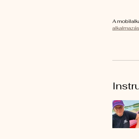
A mobilalk
alkalmazá
Instr