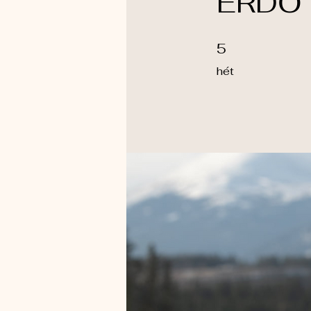
ERDŐ -
5 hét
5
hét