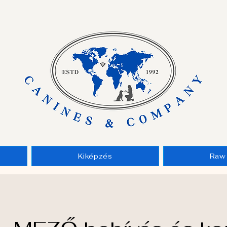
Kiképzés
Raw