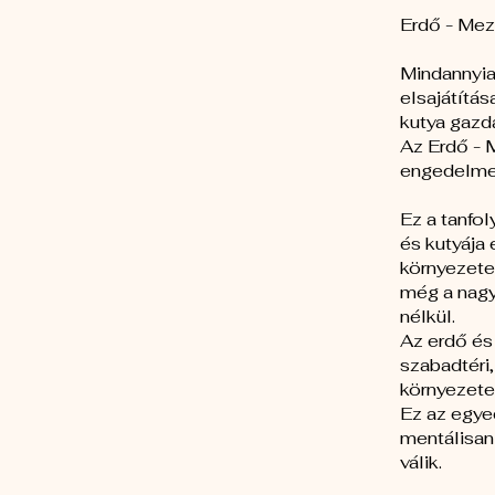
Erdő - Mez
Mindannyian
elsajátítás
kutya gazda
Az Erdő - 
engedelmes
Ez a tanfo
és kutyája
környezete
még a nagy
nélkül.
Az erdő és
szabadtéri
környezetet
Ez az egyed
mentálisan
válik.