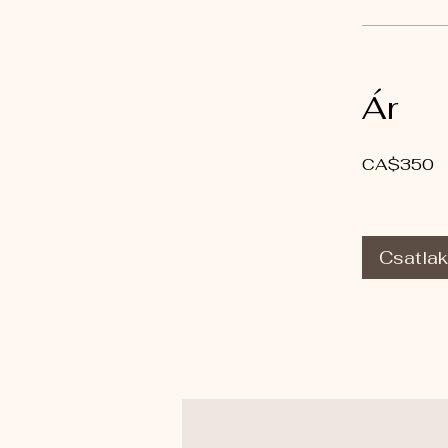
Ár
CA$350
Csatla