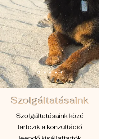
Szolgáltatásaink
Szolgáltatásaink közé
tartozik a konzultáció
leendő kisállattartók