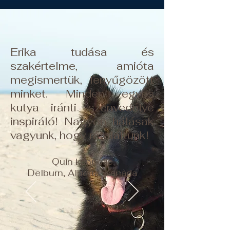
Erika tudása és
szakértelme, amióta
megismertük, lenyűgözött
minket. Minden egyes
kutya iránti szenvedélye
inspiráló! Nagyon hálásak
vagyunk, hogy rátaláltunk!
Quin kennelje
Delburn, Alberta, Kanada