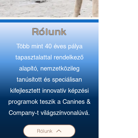
kiképzőkből álló csapatunkkal 
elkötelezettek vagyunk a kutyák 
és családjaik életének javítása 
iránt innovatív képzési programok 
és ügyfélközpontú megközelítés 
Rólunk
révén.
Több mint 40 éves pálya
tapasztalattal rendelkező
alapító, nemzetközileg
tanúsított és speciálisan
kifejlesztett innovatív képzési
programok teszik a Canines &
Company-t világszínvonalúvá.
Rólunk