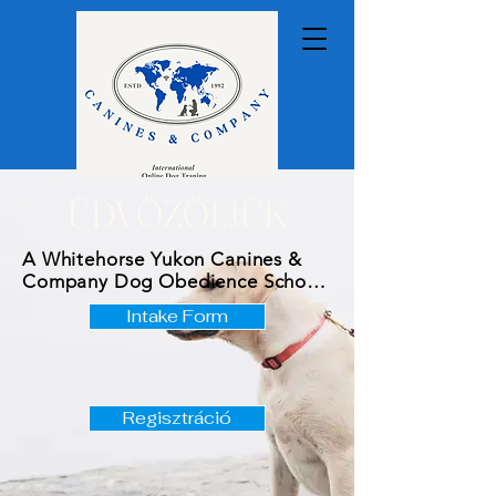
ÜDVÖZÖLJÜK
A Whitehorse Yukon Canines & 
Company Dog Obedience School 
1992-ben alakult, és egy vezető 
Intake Form
nemzetközi családi kutyakiképző 
vállalkozás. Küldetésünk, hogy 
kivételes képzési szolgáltatásokat 
nyújtsunk a kutyák és gazdáik 
közötti kapcsolat javítása, a 
Regisztráció
kölcsönös megértés és tisztelet 
előmozdítása érdekében. 
Nemzetközileg minősített 