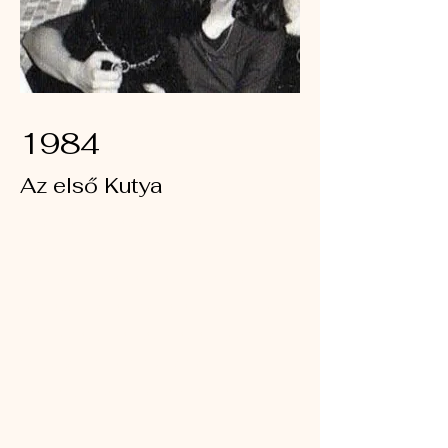
1984
Az első Kutya
Ez a projekt leírása. Adjon meg egy
rövid összefoglalót, hogy a
látogatók megértsék munkája
kontextusát és hátterét. Kattintson
a „Szöveg szerkesztése” gombra,
vagy kattintson duplán a
szövegdobozra a kezdéshez.