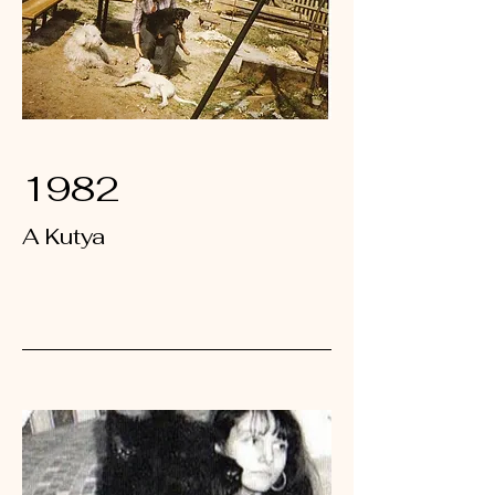
1982
A Kutya
AAA