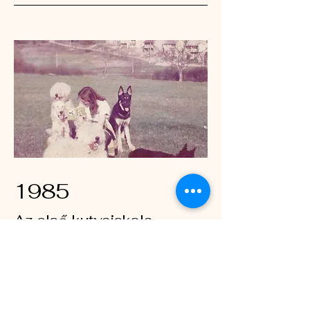
1985
Az első kutyaiskola
Ez a projekt leírása. Adjon meg egy
rövid összefoglalót, hogy a
látogatók megértsék munkája
kontextusát és hátterét. Kattintson