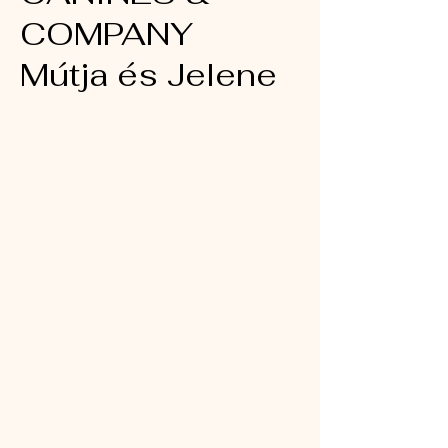
COMPANY
Mútja és Jelene
Az utazás egy fiatal lánnyal
kezdődött, aki felfedezte a
mezőket, és mély megbecsülést
fejlesztett ki a természet és az
általa megfigyelt állatok iránt. A
részletekre való igényes szemmel
és őszinte szenvedéllyel számtalan
órát szentelt a csorda
tanulmányozásának, ami végül arra
inspirálta, hogy kiképző legyen.
Jelenleg egy olyan oktatási
rendszer létrehozására