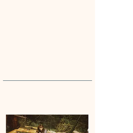
összpontosít, amely mind az
állatok, mind gazdáik érdekeit
helyezi előtérbe. Az ember és a
természet közötti létfontosságú
kapcsolat iránti elkötelezettségétől
vezérelve célja a mélyebb
megértés és kapcsolat elősegítése
a közösségen belül.