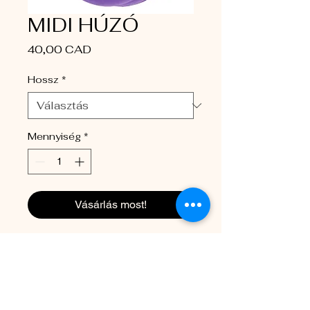
MIDI HÚZÓ
Ár
40,00 CAD
Hossz
*
Mennyiség
*
Vásárlás most!
Masszív póráz 
fényvisszaverő varrással a 
biztonságos éjszakai 
sétákhoz.